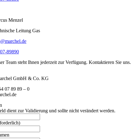
cus Menzel
hnische Leitung Gas
o@marchel.de
07-89890
er Team steht Ihnen jederzeit zur Verfügung. Kontaktieren Sie uns.
archel GmbH & Co. KG
54 07 89 89 – 0
rchel.de
m
eld dient zur Validierung und sollte nicht verändert werden.
forderlich)
hmen