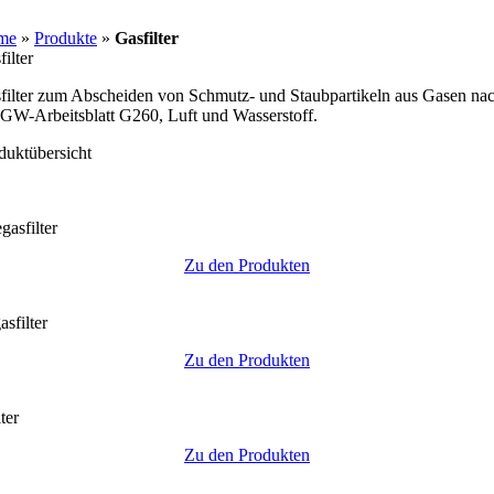
Skip
to
me
»
Produkte
»
Gasfilter
content
ilter
filter zum Abscheiden von Schmutz- und Staubpartikeln aus Gasen na
W-Arbeitsblatt G260, Luft und Wasserstoff.
duktübersicht
asfilter
Zu den Produkten
sfilter
Zu den Produkten
ter
Zu den Produkten