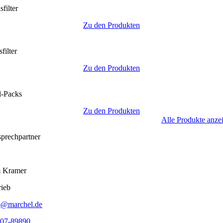
filter
Zu den Produkten
filter
Zu den Produkten
il-Packs
Zu den Produkten
Alle Produkte anze
prechpartner
 Kramer
rieb
o@marchel.de
07-89890