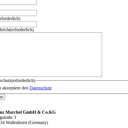
rforderlich)
hricht
(erforderlich)
schutz
(erforderlich)
h akzeptiere den
Datenschutz
inz Marchel GmbH & Co.KG
gstraße 3
34 Wallenhorst (Germany)